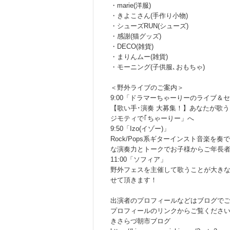
・marie(洋服)
・きよこさん(手作り小物)
・シューズRUN(シューズ)
・感謝(猫グッズ)
・DECO(雑貨)
・まりんムー(雑貨)
・モーニング(子供服､おもちゃ)
＜野外ライブのご案内＞
9:00「ドラマーちゃーりーのライブ＆
【歌い手･演奏 大募集！】あなたが歌
ジモティで｢ちゃーりー」へ
9:50「Izo(イゾー)」
Rock/Pops系ギターインスト音楽
な演奏力とトークでお子様からご年長者
11:00「ソフィア」
野外フェスを主催して歌うことが大き
せて頂きます！
出演者のプロフィールなどはブログでご
プロフィールのリンクからご覧ください
きさらづ朝市ブログ