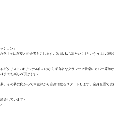
セッション」
うカラオケに演奏と司会者を足します｡｢次回､私も出たい！｣という方はお気軽
を奏でるギタリスト｡オリジナル曲のみならず有名なクラシック音楽のカバー等確
様までお楽しみ頂けます｡
な夢。その夢に向かって木更津から音楽活動をスタートします。全身全霊で歌
紹介しています♪
♪