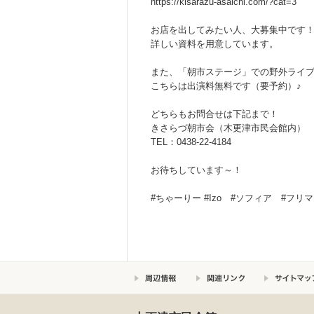
https://kisarazu-asaichi.com/?cat=3
お店を出してみたい人、大募集中です！（
詳しい資料を用意しています。
また、「朝市ステージ」での野外ライ
こちらは出演料無料です（要予約）♪
どちらもお問合せは下記まで！
きさらづ朝市会（木更津市民会館内）
TEL：0438-22-4184
お待ちしています～！
#ちゃーりー #Izo #ソフィア #フリ