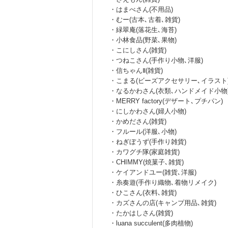
・はまべさん(不用品)
・むー(古本､古着､雑貨)
・緑翠庵(落花生､海苔)
・小林食品(野菜､果物)
・こにしさん(雑貨)
・つねこさん(手作り小物､洋服)
・信ちゃんⅡ(雑貨)
・こまる(ビーズアクセサリー､イラスト
・なるかわさん(衣類､ハンドメイド小物
・MERRY factory(デザート､プチパン)
・にしかわさん(婦人小物)
・かめださん(雑貨)
・フルール(洋服､小物)
・ねぎぼうず(手作り雑貨)
・カワグチ隊(家庭雑貨)
・CHIMMY(焼菓子､雑貨)
・ケイアンドユー(雑貨､洋服)
・糸奏遊(手作り織物､着物リメイク)
・ひこさん(衣料､雑貨)
・カズさんの店(キャンプ用品､雑貨)
・たかはしさん(雑貨)
・luana succulent(多肉植物)