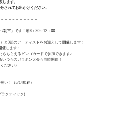
致します。
十分されてお出かけください。
－－－－－－－－－－－
づ朝市」です！朝8：30～12：00
現在）と3組のアーティストをお迎えして開催します！
を開催します！
したらもらえるビンゴカードで参加できます♪
るいつものガラポン大会も同時開催！
ください♪
揃い！（5/14現在）
プラクティック)