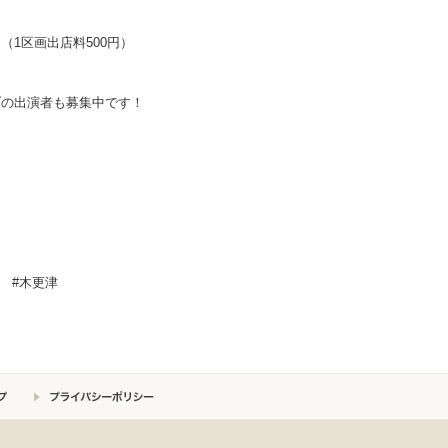
1区画出店料500円）
ブの出演者も募集中です！
マ #木更津